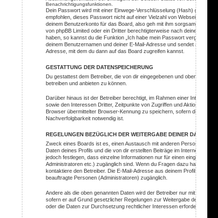
Benachrichtigungsfunktionen.
Dein Passwort wird mit einer Einwege-Verschlüsselung (Hash) gespeichert
empfohlen, dieses Passwort nicht auf einer Vielzahl von Webseiten zu v
deinem Benutzerkonto für das Board, also geh mit ihm sorgsam um. Insbe
von phpBB Limited oder ein Dritter berechtigterweise nach deinem Passw
haben, so kannst du die Funktion „Ich habe mein Passwort vergessen“ b
deinem Benutzernamen und deiner E-Mail-Adresse und sendet anschließe
Adresse, mit dem du dann auf das Board zugreifen kannst.
GESTATTUNG DER DATENSPEICHERUNG
Du gestattest dem Betreiber, die von dir eingegebenen und oben näher s
betreiben und anbieten zu können.
Darüber hinaus ist der Betreiber berechtigt, im Rahmen einer Interess
sowie den Interessen Dritter, Zeitpunkte von Zugriffen und Aktionen zu
Browser übermittelter Browser-Kennung zu speichern, sofern dies zur G
Nachverfolgbarkeit notwendig ist.
REGELUNGEN BEZÜGLICH DER WEITERGABE DEINER DATEN
Zweck eines Boards ist es, einen Austausch mit anderen Personen zu erm
Daten deines Profils und die von dir erstellten Beiträge im Internet öffen
jedoch festlegen, dass einzelne Informationen nur für einen eingeschränkt
Administratoren etc.) zugänglich sind. Wenn du Fragen dazu hast, such
kontaktiere den Betreiber. Die E-Mail-Adresse aus deinem Profil ist dabei
beauftragte Personen (Administratoren) zugänglich.
Andere als die oben genannten Daten wird der Betreiber nur mit deiner Zu
sofern er auf Grund gesetzlicher Regelungen zur Weitergabe der Daten (z.
oder die Daten zur Durchsetzung rechtlicher Interessen erforderlich sind