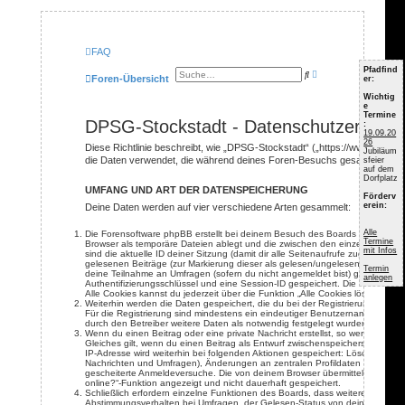
FAQ
Pfadfind
E
S
Foren-Übersicht
er:
r
u
w
c
Wichtig
e
h
e
i
e
Termine
t
DPSG-Stockstadt - Datenschutzerkläru
:
e
19.09.20
r
26
Diese Richtlinie beschreibt, wie „DPSG-Stockstadt“ („https://www.dpsg-s
t
Jubiläum
die Daten verwendet, die während deines Foren-Besuchs gesammelt we
sfeier
e
auf dem
S
Dorfplatz
u
UMFANG UND ART DER DATENSPEICHERUNG
c
Förderv
h
erein:
Deine Daten werden auf vier verschiedene Arten gesammelt:
e
Alle
Die Forensoftware phpBB erstellt bei deinem Besuch des Boards mehrere Coo
Termine
Browser als temporäre Dateien ablegt und die zwischen den einzelnen Aufru
mit Infos
sind die aktuelle ID deiner Sitzung (damit dir alle Seitenaufrufe zugeordnet
gelesenen Beiträge (zur Markierung dieser als gelesen/ungelesen; sofern du
Termin
deine Teilnahme an Umfragen (sofern du nicht angemeldet bist) gespeichert.
anlegen
Authentifizierungsschlüssel und eine Session-ID gespeichert. Die Cookies h
Alle Cookies kannst du jederzeit über die Funktion „Alle Cookies löschen“ lö
Weiterhin werden die Daten gespeichert, die du bei der Registrierung, in de
Für die Registrierung sind mindestens ein eindeutiger Benutzername, eine
durch den Betreiber weitere Daten als notwendig festgelegt wurden, so ist die
Wenn du einen Beitrag oder eine private Nachricht erstellst, so werden die 
Gleiches gilt, wenn du einen Beitrag als Entwurf zwischenspeicherst. In die
IP-Adresse wird weiterhin bei folgenden Aktionen gespeichert: Löschen und
Nachrichten und Umfragen), Änderungen an zentralen Profildaten (E-Mail-Ad
gescheiterte Anmeldeversuche. Die von deinem Browser übermittelte Browser
online?“-Funktion angezeigt und nicht dauerhaft gespeichert.
Schließlich erfordern einzelne Funktionen des Boards, dass weitere Daten 
Abstimmungsverhalten bei Umfragen, der Gelesen-Status von deinen Beiträge