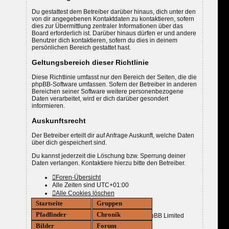
Du gestattest dem Betreiber darüber hinaus, dich unter den
von dir angegebenen Kontaktdaten zu kontaktieren, sofern
dies zur Übermittlung zentraler Informationen über das
Board erforderlich ist. Darüber hinaus dürfen er und andere
Benutzer dich kontaktieren, sofern du dies in deinem
persönlichen Bereich gestattet hast.
Geltungsbereich dieser Richtlinie
Diese Richtlinie umfasst nur den Bereich der Seiten, die die
phpBB-Software umfassen. Sofern der Betreiber in anderen
Bereichen seiner Software weitere personenbezogene
Daten verarbeitet, wird er dich darüber gesondert
informieren.
Auskunftsrecht
Der Betreiber erteilt dir auf Anfrage Auskunft, welche Daten
über dich gespeichert sind.
Du kannst jederzeit die Löschung bzw. Sperrung deiner
Daten verlangen. Kontaktiere hierzu bitte den Betreiber.
Foren-Übersicht
Alle Zeiten sind
UTC+01:00
Alle Cookies löschen
Kontakt
Startseite
Gruppen
Pfadfinder
Chronik
Powered by
phpBB
® Forum Software © phpBB Limited
Bilder
Forum
Deutsche Übersetzung durch
phpBB.de