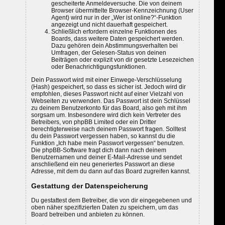
gescheiterte Anmeldeversuche. Die von deinem
Browser übermittelte Browser-Kennzeichnung (User
Agent) wird nur in der „Wer ist online?“-Funktion
angezeigt und nicht dauerhaft gespeichert.
Schließlich erfordern einzelne Funktionen des
Boards, dass weitere Daten gespeichert werden.
Dazu gehören dein Abstimmungsverhalten bei
Umfragen, der Gelesen-Status von deinen
Beiträgen oder explizit von dir gesetzte Lesezeichen
oder Benachrichtigungsfunktionen.
Dein Passwort wird mit einer Einwege-Verschlüsselung
(Hash) gespeichert, so dass es sicher ist. Jedoch wird dir
empfohlen, dieses Passwort nicht auf einer Vielzahl von
Webseiten zu verwenden. Das Passwort ist dein Schlüssel
zu deinem Benutzerkonto für das Board, also geh mit ihm
sorgsam um. Insbesondere wird dich kein Vertreter des
Betreibers, von phpBB Limited oder ein Dritter
berechtigterweise nach deinem Passwort fragen. Solltest
du dein Passwort vergessen haben, so kannst du die
Funktion „Ich habe mein Passwort vergessen“ benutzen.
Die phpBB-Software fragt dich dann nach deinem
Benutzernamen und deiner E-Mail-Adresse und sendet
anschließend ein neu generiertes Passwort an diese
Adresse, mit dem du dann auf das Board zugreifen kannst.
Gestattung der Datenspeicherung
Du gestattest dem Betreiber, die von dir eingegebenen und
oben näher spezifizierten Daten zu speichern, um das
Board betreiben und anbieten zu können.