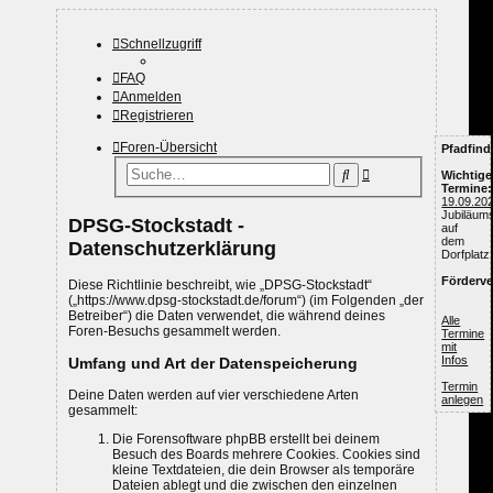
Schnellzugriff
FAQ
Anmelden
Registrieren
Foren-Übersicht
Pfadfind
Erweiterte
Suche
Wichtige
Suche
Termine:
19.09.20
Jubiläums
DPSG-Stockstadt -
auf
dem
Datenschutzerklärung
Dorfplatz
Förderve
Diese Richtlinie beschreibt, wie „DPSG-Stockstadt“
(„https://www.dpsg-stockstadt.de/forum“) (im Folgenden „der
Betreiber“) die Daten verwendet, die während deines
Alle
Foren-Besuchs gesammelt werden.
Termine
mit
Infos
Umfang und Art der Datenspeicherung
Termin
Deine Daten werden auf vier verschiedene Arten
anlegen
gesammelt:
Die Forensoftware phpBB erstellt bei deinem
Besuch des Boards mehrere Cookies. Cookies sind
kleine Textdateien, die dein Browser als temporäre
Dateien ablegt und die zwischen den einzelnen